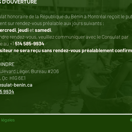
 D’OUVERTURE
lat honoraire de la République du Bénin à Montréal reçoit le pu
nt sur rendez-vous préalable aux jours suivants :
rcredi
,
jeudi
et
samedi
.
ndre rendez-vous, veuillez communiquer avec le Consulat par
ne au
+1
514 585-9934
siteur ne sera reçu sans rendez-vous préalablement confir
OINDRE
ulevard Léger,
Bureau #206
, Qc
H1G 6E1
sulat-benin.ca
85 9934
légales