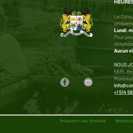
HEURES
Le Consu
uniqueme
Lundi
,
me
Pour pre
télépho
Aucun vi
NOUS J
5835, Bo
Montréal
Info@con
+1 514 5
Protection des données Mentions 