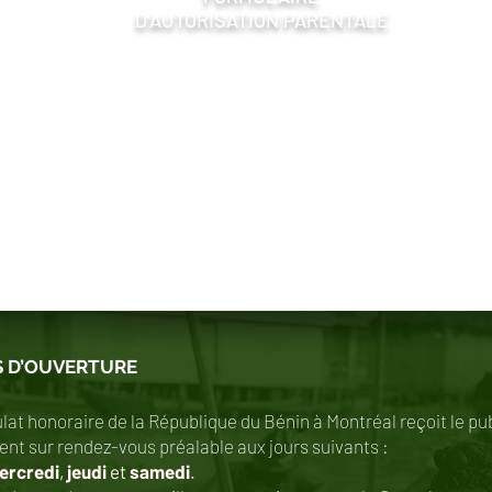
D'AUTORISATION PARENTALE
 D’OUVERTURE
lat honoraire de la République du Bénin à Montréal reçoit le pu
nt sur rendez-vous préalable aux jours suivants :
rcredi
,
jeudi
et
samedi
.