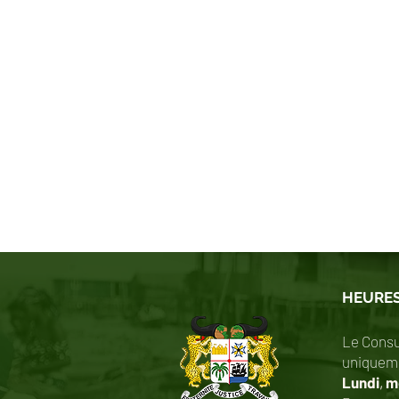
HEURES
Le Consu
uniqueme
Lundi
,
me